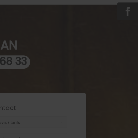
ZAN
 68 33
ntact