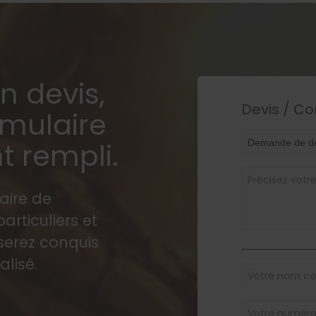
n devis,
Devis / Co
rmulaire
 rempli.
aire de
articuliers et
serez conquis
alisé.