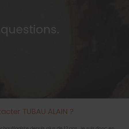
 questions.
tacter TUBAU ALAIN ?
chauffagiste depuis plus de 12 ans. Je suis donc en