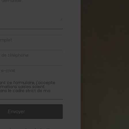
nt ce formulaire, j'accepte
rmations saisies soient
ans le cadre strict de ma
r à distinguer les formulaires
llement de ceux soumis
, entrez les lettres telles
aissent dans la zone ci-dessous