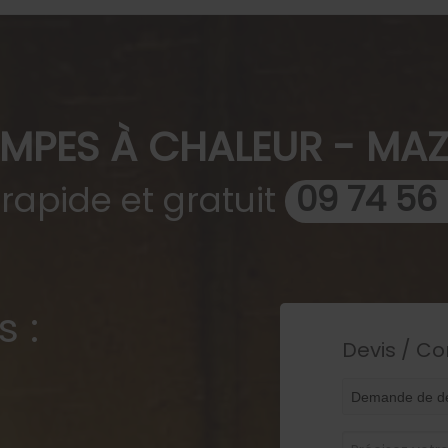
MPES À CHALEUR - MA
 rapide et gratuit
09 74 56
s :
Devis / Co