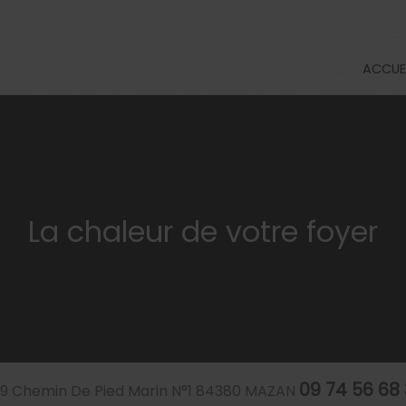
ACCUE
La chaleur de votre foyer
09 74 56 68
9 Chemin De Pied Marin N°1
84380
MAZAN