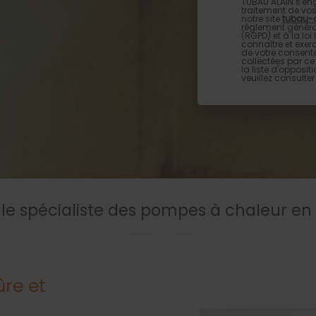
TUBAU ALAIN s'eng
traitement de vos
notre site
tubau-a
règlement généra
(RGPD) et à la loi
connaître et exer
de votre consente
collectées par ce 
la liste d'oppos
veuillez consulter
le spécialiste des pompes à chaleur en
ûre et