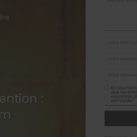
ère
En soumetta
que les info
ention :
exploitées d
demande*
km
Pour nous aide
remplis manue
automatiquement
qu'elles appar
: